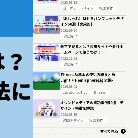
2023.01.12
コーポレートサイト
WEB制作
【おしゃれ】魅せるパンフレットデザ
イン50選【実用的】
2022.09.20
WEB制作
数字で見るとは？採用サイトや会社ホ
ームページで使うわけ！
2022.11.24
WEB制作
Three JS:基本の使い方総まとめ-
Light > HemisphereLight編-
2016.03.01
JavaScript Tips
three.js
オウンドメディアの成功事例50選！デ
ザイン・特徴を解説
2022.03.15
WEBデザイン
WEB制作
すべて見る