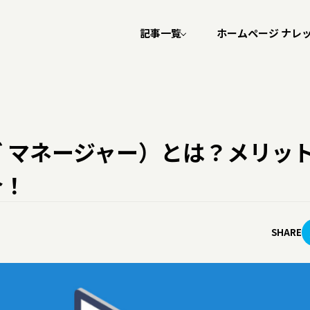
記事一覧
ホームページ ナレ
グ
コーポレートサイト
採用サイト
マーケティング
r（タグ マネージャー）とは？メリッ
IT業界転職
その他
介！
SHARE